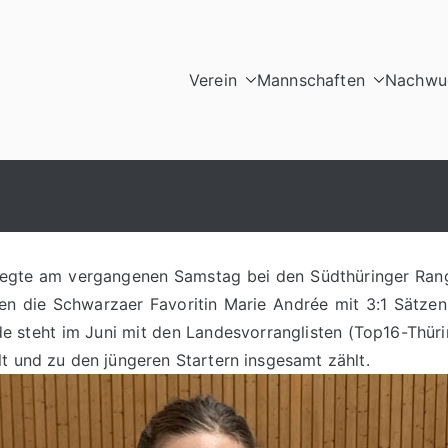
Verein
Mannschaften
Nachwuc
lkalden e.V.
egte am vergangenen Samstag bei den Südthüringer Rangl
gen die Schwarzaer Favoritin Marie Andrée mit 3:1 Sätze
e steht im Juni mit den Landesvorranglisten (Top16-Thüring
t und zu den jüngeren Startern insgesamt zählt.