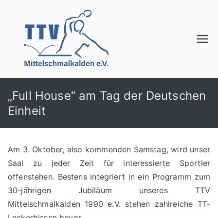
Zum
Inhalt
springen
TTV
Mittelschmalkalden
e.V.
„Full House“ am Tag der Deutschen
Einheit
Am 3. Oktober, also kommenden Samstag, wird unser
Saal zu jeder Zeit für interessierte Sportler
offenstehen. Bestens integriert in ein Programm zum
30-jährigen Jubiläum unseres TTV
Mittelschmalkalden 1990 e.V. stehen zahlreiche TT-
Leckerbissen bevor.