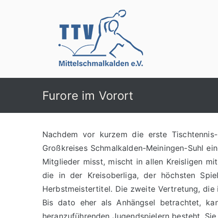
Zum
Inhalt
springen
TTV Mittelschma
Furore im Vorort
Nachdem vor kurzem die erste Tischtennis-H
Großkreises Schmalkalden-Meiningen-Suhl eine
Mitglieder misst, mischt in allen Kreisligen 
die in der Kreisoberliga, der höchsten Spie
Herbstmeistertitel. Die zweite Vertretung, die
Bis dato eher als Anhängsel betrachtet, ka
heranzuführenden Jugendspielern besteht. Sie b