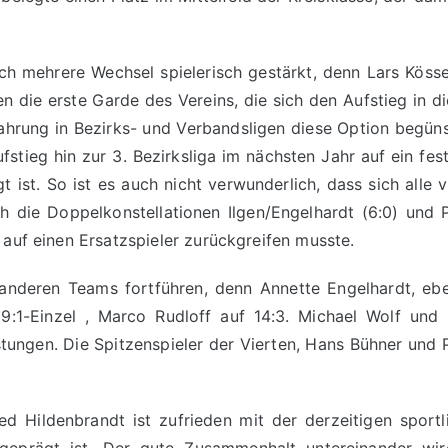
h mehrere Wechsel spielerisch gestärkt, denn Lars Kösse
n die erste Garde des Vereins, die sich den Aufstieg in di
ahrung in Bezirks- und Verbandsligen diese Option begünsti
stieg hin zur 3. Bezirksliga im nächsten Jahr auf ein fes
 ist. So ist es auch nicht verwunderlich, dass sich alle 
uch die Doppelkonstellationen Ilgen/Engelhardt (6:0) und
 auf einen Ersatzspieler zurückgreifen musste.
anderen Teams fortführen, denn Annette Engelhardt, e
1-Einzel , Marco Rudloff auf 14:3. Michael Wolf und K
stungen. Die Spitzenspieler der Vierten, Hans Bühner und P
d Hildenbrandt ist zufrieden mit der derzeitigen sportl