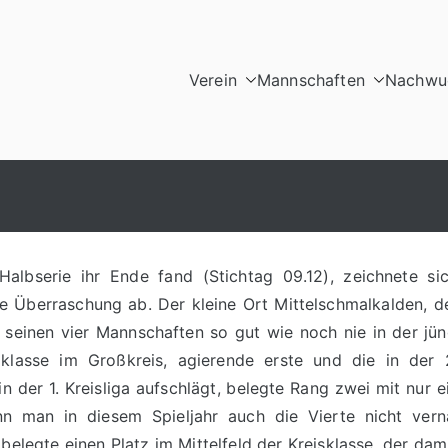
Verein
Mannschaften
Nachwuc
lkalden e.V.
albserie ihr Ende fand (Stichtag 09.12), zeichnete sic
 Überraschung ab. Der kleine Ort Mittelschmalkalden, d
mit seinen vier Mannschaften so gut wie noch nie in der jü
lklasse im Großkreis, agierende erste und die in der 
 in der 1. Kreisliga aufschlägt, belegte Rang zwei mit nur 
nn man in diesem Spieljahr auch die Vierte nicht vern
elegte einen Platz im Mittelfeld der Kreisklasse, der dam