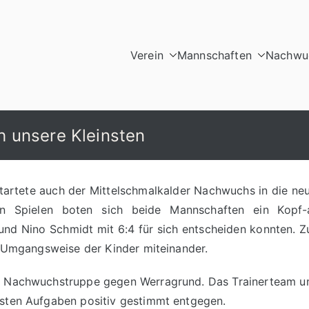
Verein
Mannschaften
Nachwuc
lkalden e.V.
 unsere Kleinsten
startete auch der Mittelschmalkalder Nachwuchs in die n
en Spielen boten sich beide Mannschaften ein Kopf-a
nd Nino Schmidt mit 6:4 für sich entscheiden konnten. Zu
re Umgangsweise der Kinder miteinander.
re Nachwuchstruppe gegen Werragrund. Das Trainerteam u
hsten Aufgaben positiv gestimmt entgegen.