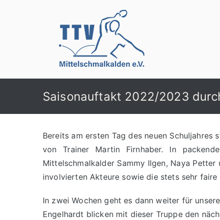
Zum
Inhalt
springen
TTV Mittelschma
Saisonauftakt 2022/2023 durch
Bereits am ersten Tag des neuen Schuljahres 
von Trainer Martin Firnhaber. In packend
Mittelschmalkalder Sammy Ilgen, Naya Petter u
involvierten Akteure sowie die stets sehr fai
In zwei Wochen geht es dann weiter für unse
Engelhardt blicken mit dieser Truppe den näc