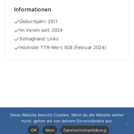
Informationen
Geburtsjahr: 2011
Im Verein seit: 2024
Schlaghand: Links
Höchster TTR-Wert: 928 (Februar 2024)
Diese Website benutzt Cookies. Wenn du die Website weiter
nutzt, gehen wir von deinem Einverständnis aus.
Impressum
Datenschutz
OK
Nein
Datenschutzerklärung