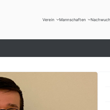
Verein
Mannschaften
Nachwuch
malkalden e.V.