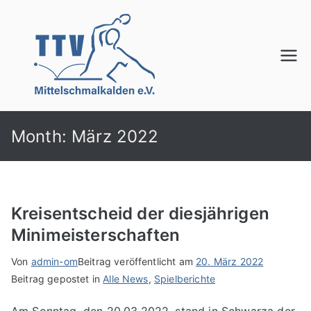
Zum
Inhalt
springen
TTV
Mittelschmalkalden
e.V.
Month:
März 2022
Kreisentscheid der diesjährigen
Minimeisterschaften
Von
admin-om
Beitrag veröffentlicht am
20. März 2022
Beitrag gepostet in
Alle News
,
Spielberichte