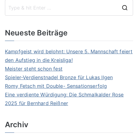
S
e
a
Neueste Beiträge
r
c
Kampfgeist wird belohnt: Unsere 5. Mannschaft feiert
h
den Aufstieg in die Kreisliga!
f
Meister steht schon fest
o
Spieler-Verdienstnadel Bronze für Lukas Ilgen
r
Romy Fetsch mit Double- Sensationserfolg
:
Eine verdiente Würdigung: Die Schmalkalder Rose
2025 für Bernhard Reißner
Archiv