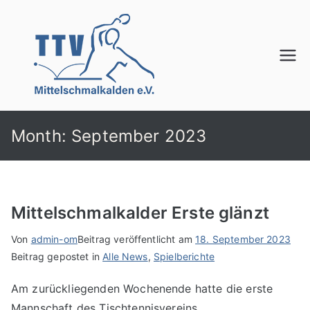
Zum
Inhalt
springen
TTV
Mittelschmalkalden
e.V.
Month:
September 2023
Mittelschmalkalder Erste glänzt
Von
admin-om
Beitrag veröffentlicht am
18. September 2023
Beitrag gepostet in
Alle News
,
Spielberichte
Am zurückliegenden Wochenende hatte die erste
Mannschaft des Tischtennisvereins