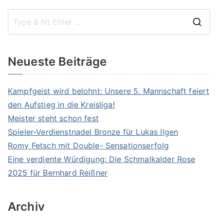
S
e
a
Neueste Beiträge
r
c
Kampfgeist wird belohnt: Unsere 5. Mannschaft feiert
h
den Aufstieg in die Kreisliga!
f
Meister steht schon fest
o
Spieler-Verdienstnadel Bronze für Lukas Ilgen
r
Romy Fetsch mit Double- Sensationserfolg
:
Eine verdiente Würdigung: Die Schmalkalder Rose
2025 für Bernhard Reißner
Archiv